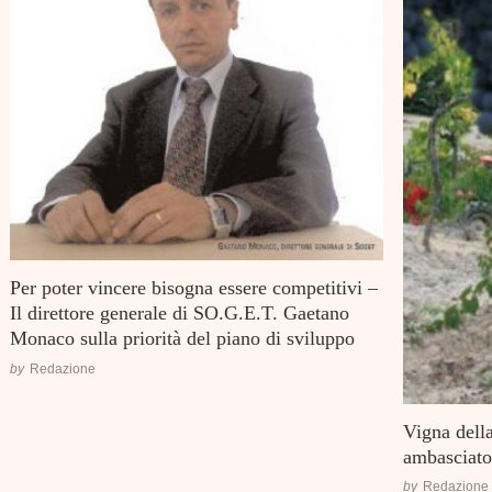
Per poter vincere bisogna essere competitivi –
Il direttore generale di SO.G.E.T. Gaetano
Monaco sulla priorità del piano di sviluppo
by
Redazione
Vigna della
ambasciator
by
Redazione