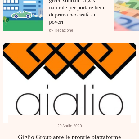
green solidali” a gas
naturale per portare beni
di prima necessità ai
poveri
by
Redazione
20 Aprile 2020
Giglio Group apre le proprie piattaforme