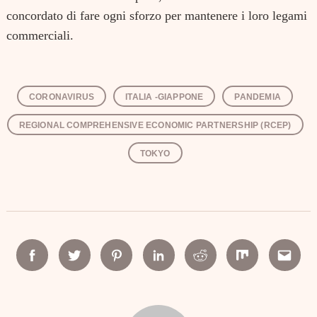
concordato di fare ogni sforzo per mantenere i loro legami
commerciali.
CORONAVIRUS
ITALIA -GIAPPONE
PANDEMIA
REGIONAL COMPREHENSIVE ECONOMIC PARTNERSHIP (RCEP)
TOKYO
Facebook
Twitter
Pinterest
Linkedin
Reddit
Mix
Email