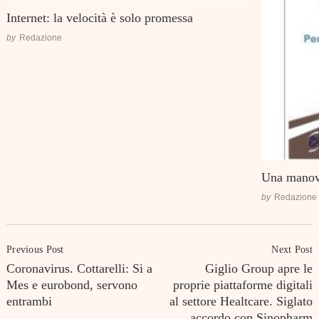
Internet: la velocità è solo promessa
by
Redazione
Una manovr
by
Redazione
Post
Previous Post
Next Post
Navigation
Coronavirus. Cottarelli: Si a
Giglio Group apre le
Mes e eurobond, servono
proprie piattaforme digitali
entrambi
al settore Healtcare. Siglato
accordo con Sinopharm