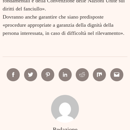
fondamentali e della Convenzione delle Nazioni Unite sui
diritti del fanciullo».
Dovranno anche garantire che siano predisposte
«procedure appropriate a garanzia della dignità della
persona interessata, in caso di difficoltà nel rilevamento».
Facebook
Twitter
Pinterest
Linkedin
Reddit
Mix
Email
Search
for:
Redazione