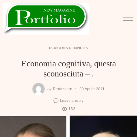
Skip
to
content
ECONOMIA E IMPRESA
Economia cognitiva, questa
sconosciuta – .
by
Redazione
30 Aprile 2011
Leave a reply
182