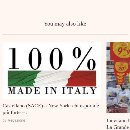
You may also like
Castellano (SACE) a New York: chi esporta è
più forte – .
Lievitano l
by
Redazione
La Grande D