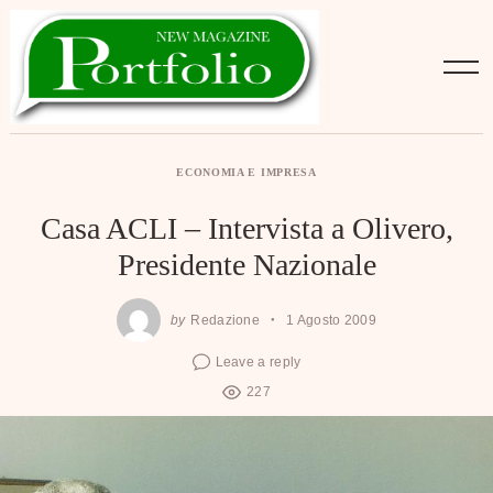
Skip
to
content
ECONOMIA E IMPRESA
Casa ACLI – Intervista a Olivero,
Presidente Nazionale
by
Redazione
1 Agosto 2009
Leave a reply
227