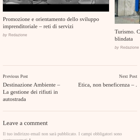
Promozione e orientamento dello sviluppo
imprenditoriale – reti di servizi
Turismo. C
by
Redazione
blindata
by
Redazione
Post
Previous Post
Next Post
Navigation
Destinazione Ambiente –
Etica, non beneficenza – .
La gestione dei rifiuti in
autostrada
Leave a comment
Il tuo indirizzo email non sarà pubblicato.
I campi obbligatori sono
contrassegnati
*