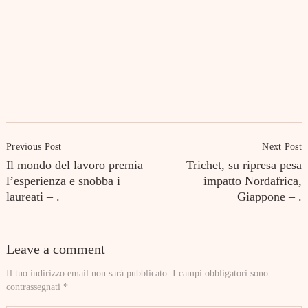
Post
Previous Post
Next Post
Navigation
Il mondo del lavoro premia
Trichet, su ripresa pesa
l’esperienza e snobba i
impatto Nordafrica,
laureati – .
Giappone – .
Leave a comment
Il tuo indirizzo email non sarà pubblicato.
I campi obbligatori sono
contrassegnati
*