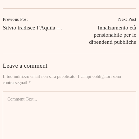
Post
Previous Post
Next Post
Navigation
Silvio tradisce l’Aquila – .
Innalzamento età
pensionabile per le
dipendenti pubbliche
Leave a comment
Il tuo indirizzo email non sarà pubblicato.
I campi obbligatori sono
contrassegnati
*