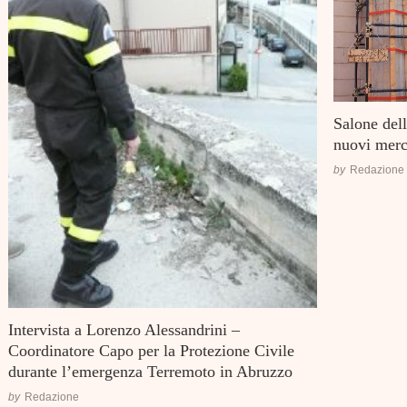
Salone dell
nuovi merc
by
Redazione
Intervista a Lorenzo Alessandrini –
Coordinatore Capo per la Protezione Civile
durante l’emergenza Terremoto in Abruzzo
by
Redazione