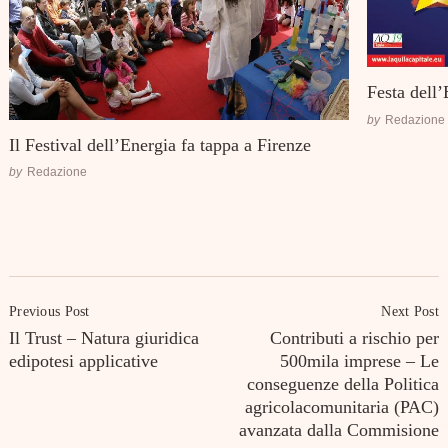
Festa dell
by
Redazione
Il Festival dell’Energia fa tappa a Firenze
by
Redazione
Post
Previous Post
Next Post
Navigation
Il Trust – Natura giuridica
Contributi a rischio per
edipotesi applicative
500mila imprese – Le
conseguenze della Politica
agricolacomunitaria (PAC)
avanzata dalla Commisione