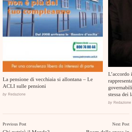
L’accordo i
La pensione di vecchiaia si allontana – Le
rappresent
ACLI sulle pensioni
governabili
stessa dei 
by
Redazione
by
Redazione
Post
Previous Post
Next Post
Navigation