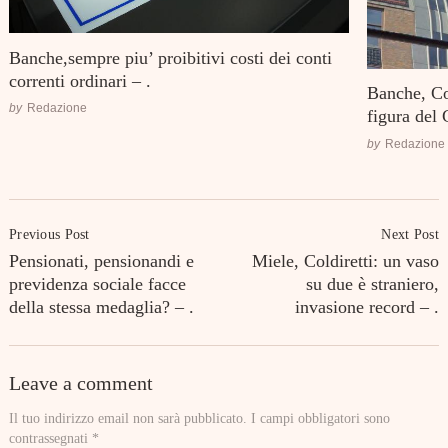
Banche,sempre piu’ proibitivi costi dei conti
correnti ordinari – .
Banche, Co
by
Redazione
figura del
by
Redazione
Post
Previous Post
Next Post
Navigation
Pensionati, pensionandi e
Miele, Coldiretti: un vaso
previdenza sociale facce
su due è straniero,
della stessa medaglia? – .
invasione record – .
Leave a comment
Il tuo indirizzo email non sarà pubblicato.
I campi obbligatori sono
contrassegnati
*