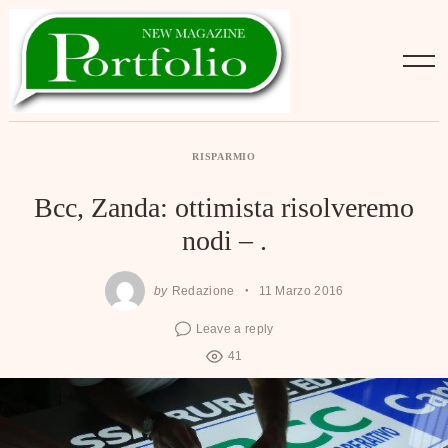
Skip
to
content
RISPARMIO
Bcc, Zanda: ottimista risolveremo
nodi – .
by
Redazione
11 Marzo 2016
Leave a reply
41