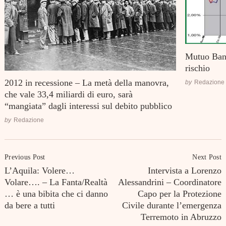
Mutuo Banc
rischio
2012 in recessione – La metà della manovra,
by
Redazione
che vale 33,4 miliardi di euro, sarà
“mangiata” dagli interessi sul debito pubblico
by
Redazione
Post
Previous Post
Next Post
Navigation
L’Aquila: Volere…
Intervista a Lorenzo
Volare…. – La Fanta/Realtà
Alessandrini – Coordinatore
… è una bibita che ci danno
Capo per la Protezione
da bere a tutti
Civile durante l’emergenza
Terremoto in Abruzzo