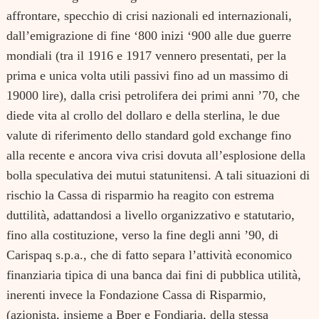
affrontare, specchio di crisi nazionali ed internazionali,
dall’emigrazione di fine ‘800 inizi ‘900 alle due guerre
mondiali (tra il 1916 e 1917 vennero presentati, per la
prima e unica volta utili passivi fino ad un massimo di
19000 lire), dalla crisi petrolifera dei primi anni ’70, che
diede vita al crollo del dollaro e della sterlina, le due
valute di riferimento dello standard gold exchange fino
alla recente e ancora viva crisi dovuta all’esplosione della
bolla speculativa dei mutui statunitensi. A tali situazioni di
rischio la Cassa di risparmio ha reagito con estrema
duttilità, adattandosi a livello organizzativo e statutario,
fino alla costituzione, verso la fine degli anni ’90, di
Carispaq s.p.a., che di fatto separa l’attività economico
finanziaria tipica di una banca dai fini di pubblica utilità,
Search
for:
inerenti invece la Fondazione Cassa di Risparmio,
(azionista, insieme a Bper e Fondiaria, della stessa