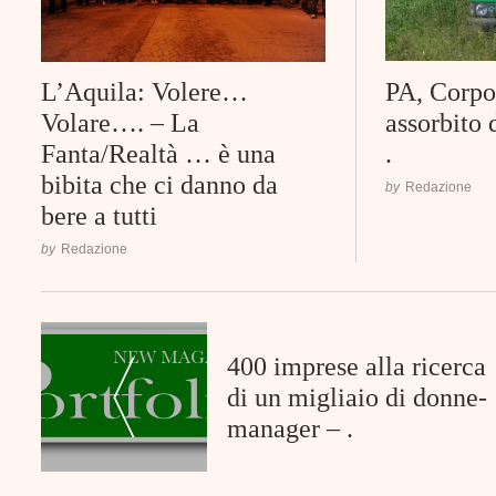
PA, Corpo
L’Aquila: Volere…
assorbito 
Volare…. – La
.
Fanta/Realtà … è una
bibita che ci danno da
by
Redazione
bere a tutti
by
Redazione
Post
Navigation
400 imprese alla ricerca
di un migliaio di donne-
manager – .