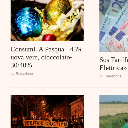
Consumi. A Pasqua +45%
uova vere, cioccolato-
Sos Tarif
30/40%
Elettrica»
by
Redazione
by
Redazione