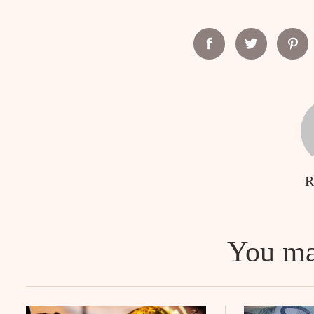
Facebook
Twitter
Pint
Search
for:
R
You ma