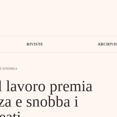
RIVISTE
ARCHIVI
ECONOMIA
l lavoro premia
za e snobba i
eati – .