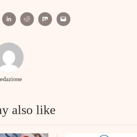
erest
Linkedin
Reddit
Mix
Email
edazione
y also like