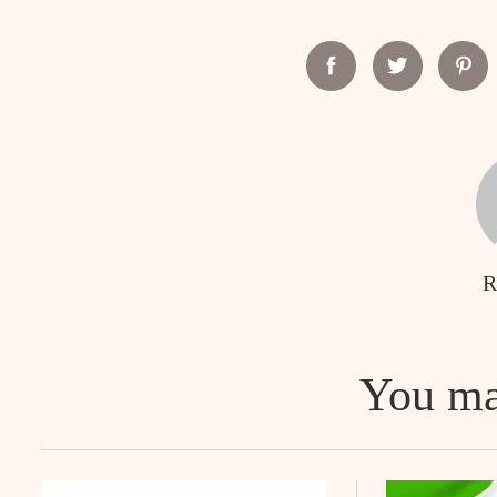
Facebook
Twitter
Pint
Search
for:
R
You ma