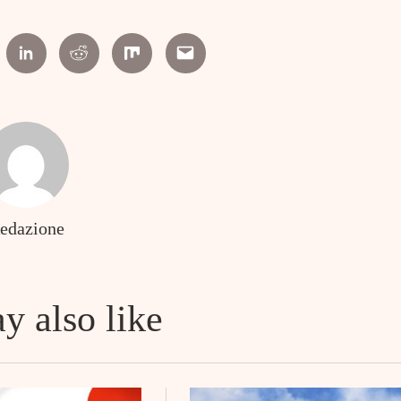
erest
Linkedin
Reddit
Mix
Email
edazione
y also like