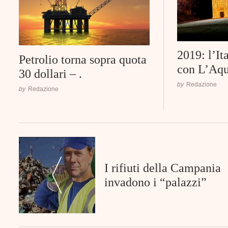
2019: l’It
Petrolio torna sopra quota
con L’Aqu
30 dollari – .
by
Redazione
by
Redazione
Post
Navigation
I rifiuti della Campania
invadono i “palazzi”