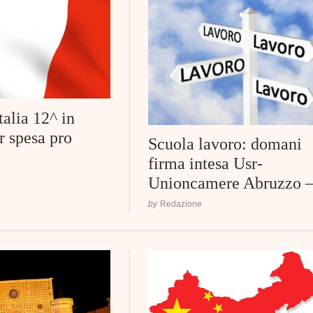
talia 12^ in
r spesa pro
Scuola lavoro: domani
firma intesa Usr-
Unioncamere Abruzzo –
by
Redazione