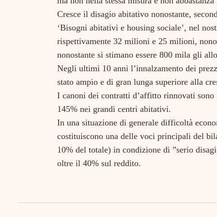
ma non nella stessa misura e non abbastanza 
Cresce il disagio abitativo nonostante, secon
‘Bisogni abitativi e housing sociale’, nel nos
rispettivamente 32 milioni e 25 milioni, nono
nonostante si stimano essere 800 mila gli allo
Negli ultimi 10 anni l’innalzamento dei prezzi
stato ampio e di gran lunga superiore alla cres
I canoni dei contratti d’affitto rinnovati son
145% nei grandi centri abitativi.
In una situazione di generale difficoltà econo
costituiscono una delle voci principali del bil
10% del totale) in condizione di ”serio disagi
oltre il 40% sul reddito.