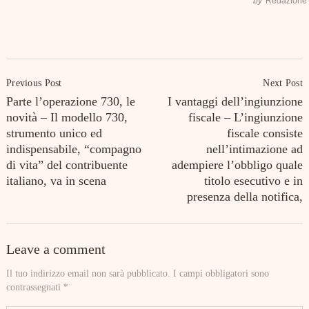
by
Redazione
Post
Previous Post
Next Post
Navigation
Parte l’operazione 730, le
I vantaggi dell’ingiunzione
novità – Il modello 730,
fiscale – L’ingiunzione
strumento unico ed
fiscale consiste
indispensabile, “compagno
nell’intimazione ad
di vita” del contribuente
adempiere l’obbligo quale
italiano, va in scena
titolo esecutivo e in
presenza della notifica,
Leave a comment
Il tuo indirizzo email non sarà pubblicato.
I campi obbligatori sono
contrassegnati
*