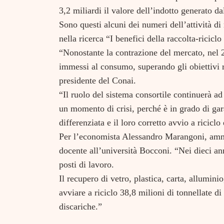
3,2 miliardi il valore dell’indotto generato da
Sono questi alcuni dei numeri dell’attività di r
nella ricerca “I benefici della raccolta-riciclo
“Nonostante la contrazione del mercato, nel 
immessi al consumo, superando gli obiettivi ri
presidente del Conai.
“Il ruolo del sistema consortile continuerà ad
un momento di crisi, perché è in grado di garan
differenziata e il loro corretto avvio a riciclo
Per l’economista Alessandro Marangoni, ammin
docente all’università Bocconi. “Nei dieci anni
posti di lavoro.
Search
for:
Il recupero di vetro, plastica, carta, allumin
avviare a riciclo 38,8 milioni di tonnellate di
discariche.”