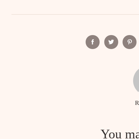
Facebook
Twitter
Pint
R
You ma