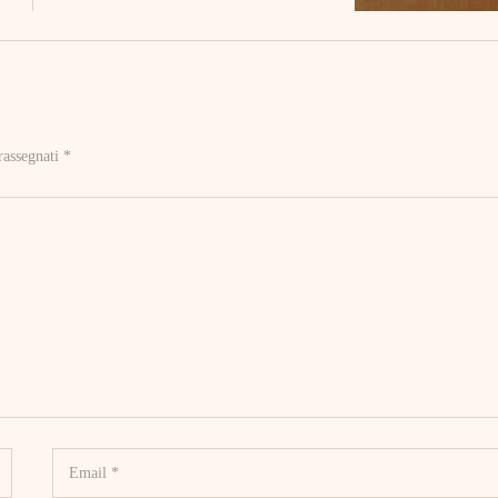
rassegnati
*