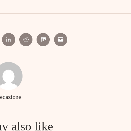
erest
Linkedin
Reddit
Mix
Email
edazione
y also like