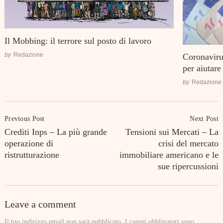
Il Mobbing: il terrore sul posto di lavoro
by
Redazione
Coronavirus
per aiutare 
by
Redazione
Post
Previous Post
Next Post
Navigation
Crediti Inps – La più grande
Tensioni sui Mercati – La
operazione di
crisi del mercato
ristrutturazione
immobiliare americano e le
sue ripercussioni
Leave a comment
Il tuo indirizzo email non sarà pubblicato.
I campi obbligatori sono