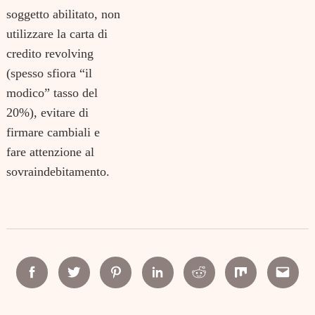
soggetto abilitato,
non
utilizzare la carta di
credito revolving
(spesso sfiora “il
modico” tasso del
20%),
evitare di
firmare cambiali e
fare attenzione al
sovraindebitamento
.
Facebook
Twitter
Pinterest
Linkedin
Reddit
Mix
Email