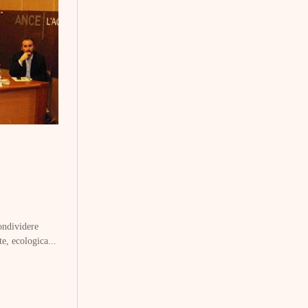
ondividere
te, ecologica...