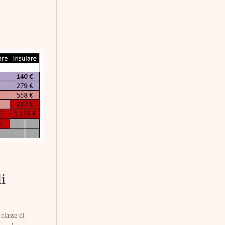
i
classe di