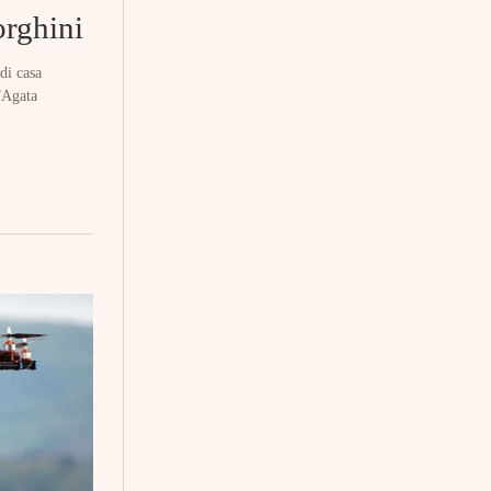
orghini
di casa
t”Agata