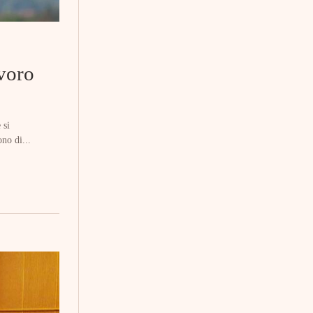
avoro
 si
ono di...