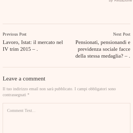
by
Redazione
Post
Previous Post
Next Post
Navigation
Lavoro, Istat: il mercato nel
Pensionati, pensionandi e
IV trim 2015 – .
previdenza sociale facce
della stessa medaglia? – .
Leave a comment
Il tuo indirizzo email non sarà pubblicato.
I campi obbligatori sono
contrassegnati
*