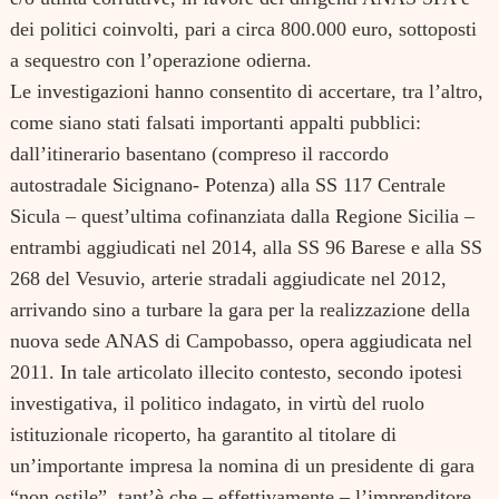
dei politici coinvolti, pari a circa 800.000 euro, sottoposti
a sequestro con l’operazione odierna.
Le investigazioni hanno consentito di accertare, tra l’altro,
come siano stati falsati importanti appalti pubblici:
dall’itinerario basentano (compreso il raccordo
autostradale Sicignano- Potenza) alla SS 117 Centrale
Sicula – quest’ultima cofinanziata dalla Regione Sicilia –
Search
entrambi aggiudicati nel 2014, alla SS 96 Barese e alla SS
for:
268 del Vesuvio, arterie stradali aggiudicate nel 2012,
arrivando sino a turbare la gara per la realizzazione della
nuova sede ANAS di Campobasso, opera aggiudicata nel
2011. In tale articolato illecito contesto, secondo ipotesi
investigativa, il politico indagato, in virtù del ruolo
istituzionale ricoperto, ha garantito al titolare di
un’importante impresa la nomina di un presidente di gara
“non ostile”, tant’è che – effettivamente – l’imprenditore