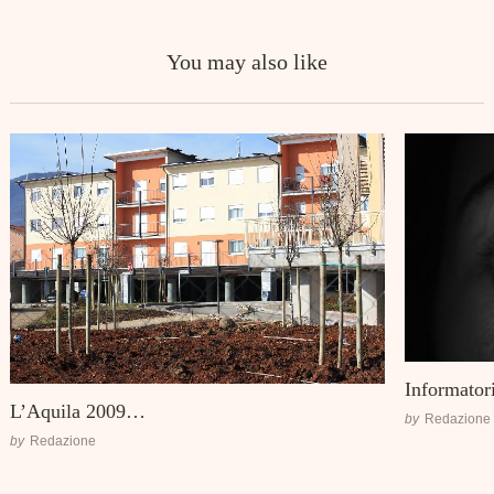
You may also like
Informator
L’Aquila 2009…
by
Redazione
by
Redazione