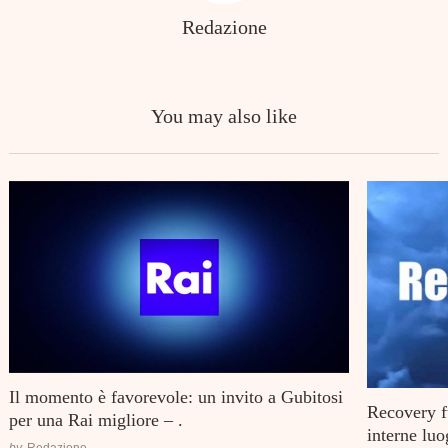
Search
for:
Redazione
You may also like
Il momento è favorevole: un invito a Gubitosi
Recovery f
per una Rai migliore – .
interne luo
by
Redazione