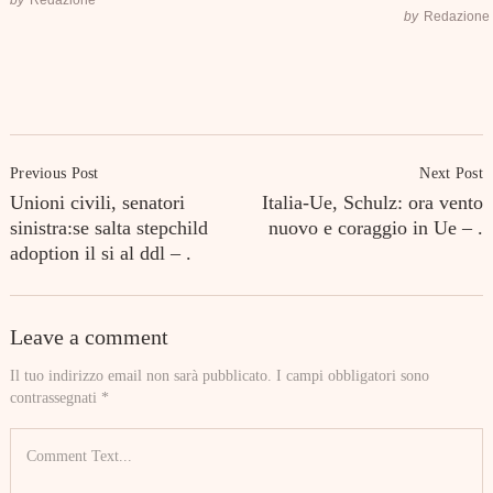
by
Redazione
Post
Previous Post
Next Post
Navigation
Unioni civili, senatori
Italia-Ue, Schulz: ora vento
sinistra:se salta stepchild
nuovo e coraggio in Ue – .
adoption il si al ddl – .
Leave a comment
Il tuo indirizzo email non sarà pubblicato.
I campi obbligatori sono
contrassegnati
*